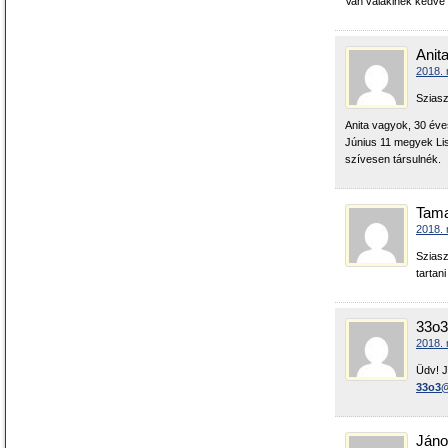
Van valakinek kedve 
Anit
2018. 
Sziasz
Anita vagyok, 30 éve
Június 11 megyek Lis
szívesen társulnék.
Tam
2018. 
Sziasz
tartani
33o3
2018. 
Üdv! J
33o3@
Jáno