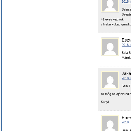
2018. 
Sziasz
Szepte
41 éves vagyok.
vilireka kukac gmail
Eszt
2018. 
Szia B
Márciu
Jaka
2018. 
Szia T
Áll még az ajánlatod?
Sanyi.
Eme
2018. 
Szia Sz