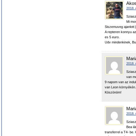
Ako
2018. 
Sziasz
Mi mos
Siszemuveg ajanlott:
A repteren konnyu azb
es 5 euro.
Udv mindenkinek, B
Mari
2018. 
Sziasz
van mo
9 napom van az indul
van Leon környékén.
Köszönöm!
Mari
2018. 
Sziasz
Bea lá
transferrel a T4- be