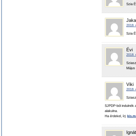
Szia É
Jaka
2018. 
Szia É
Évi
2018. 
Sziasz
Május 
Viki
2018. 
Sziasz
SJPDP-ból indulnék a
alakulna.
Ha érdekel, írj:
kis.m
Igná