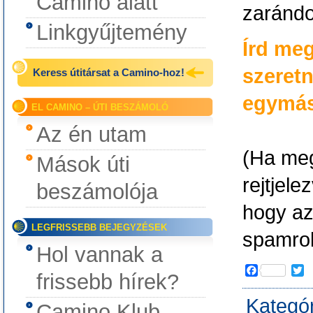
Camino alatt
zarándo
Linkgyűjtemény
Írd me
szeret
Keress útitársat a Camino-hoz!
egymásr
EL CAMINO – ÚTI BESZÁMOLÓ
Az én utam
(Ha meg
Mások úti
rejtjel
beszámolója
hogy az 
LEGFRISSEBB BEJEGYZÉSEK
spamrobo
Hol vannak a
F
T
frissebb hírek?
a
w
c
i
Kategó
Camino Klub
e
t