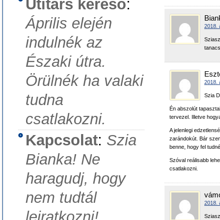
Útitárs kereső
:
Bian
Április elején
2018. 
indulnék az
Sziasz
tanac
Északi útra.
Eszt
Örülnék ha valaki
2018. 
tudna
Szia D
Én abszolút tapaszta
csatlakozni.
tervezel. Illetve hog
A jelenlegi edzetlen
Kapcsolat
:
Szia
zarándokút. Bár sze
benne, hogy fel tudné
Bianka! Ne
Szóval reálisabb leh
csatlakozni.
haragudj, hogy
nem tudtál
vámo
2018. 
leiratkozni!
Sziasz