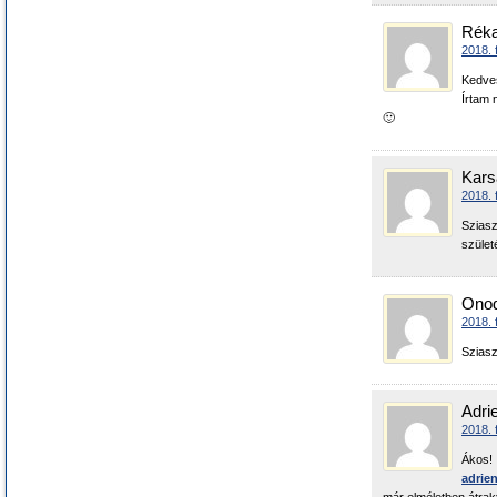
Rék
2018. 
Kedves
Írtam 
🙂
Karsa
2018. 
Sziasz
szüle
Onod
2018. 
Sziasz
Adri
2018. 
Ákos!
adrie