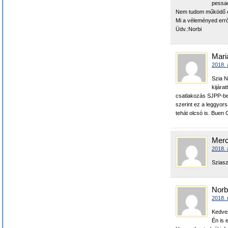
pessac
Nem tudom működő op
Mi a véleményed errő
Üdv.:Norbi
Mari
2018. á
Szia N
kijára
csatlakozás SJPP-be
szerint ez a leggyors
tehát olcsó is. Buen 
Mer
2018. 
Sziasz
Norb
2018. 
Kedve
Én is 