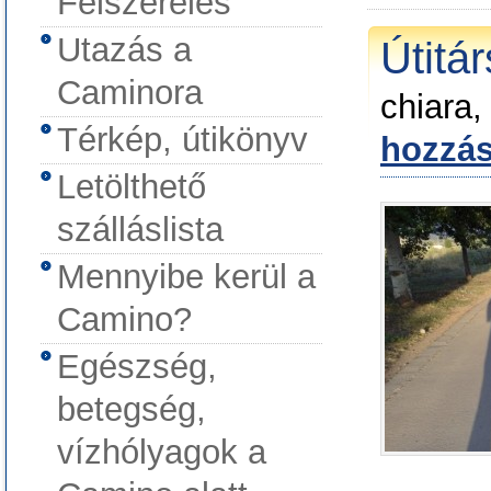
Felszerelés
Utazás a
Útitá
Caminora
chiara,
Térkép, útikönyv
hozzás
Letölthető
szálláslista
Mennyibe kerül a
Camino?
Egészség,
betegség,
vízhólyagok a