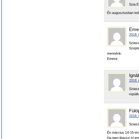
Szia 
Én augusztusban indul
Eme
2018. 
Sziasz
Szepte
mennénk.
Emese
Igná
2018. 
Sziasz
repülé
Fülö
2018. 
Sziasz
Én március 14-15-én 
Ha igen légyszi írj e