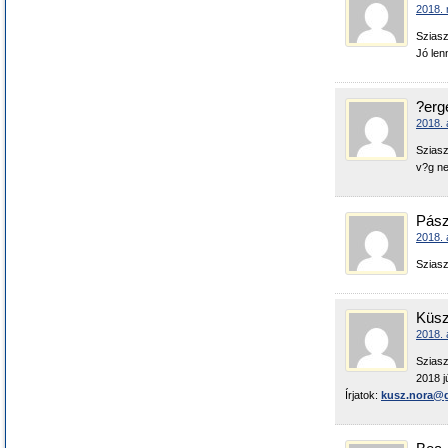
2018. 
Sziasz
Jó len
?erg
2018. á
Sziasz
v?g ne
Pász
2018. 
Sziasz
Küsz
2018. 
Sziasz
2018 j
Írjatok:
kusz.nora@