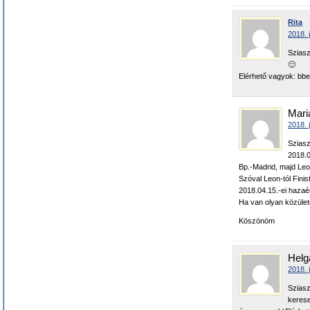
Rita
2018. 
Sziasz
🙂
Elérhető vagyok: bb
Mari
2018. 
Sziasz
2018.0
Bp.-Madrid, majd Leo
Szóval Leon-tól Finist
2018.04.15.-ei haza
Ha van olyan közülete
Köszönöm
Helg
2018. 
Sziasz
kerese