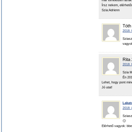
már elméletben átrak
Írsz nekem, elérhető
Szia:Adrienn
Tóth
2018. 
Sziasz
vagyok
Rita 
2018. 
Szia M
Én 201
Lehet, hogy pont min
Jó utat!
Lakat
2018. 
Sziasz
🙂
Elérhető vagyok: bb