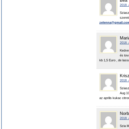
Bea
2018. 
Sziasz
szeret
zelenna@gmail.co
Mari
2018. 
Kedves
és tov
kb 1,5 Euro , de lass
Krisz
2018. 
Sziasz
Aug 10
az aprilis kukac citr
Norb
2018. á
Szia M