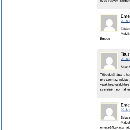
éves vagyok)Elérhet
Eme
2018. 
Takács
Melyik
Emese
Titu
2018. 
Sziasz
Többeknél láttam, hogy
tervezem az indulást
valakihez/valakikhez?
szeretném normál tem
Eme
2018. 
Sziasz
Májusb
emese14kukacgmail.