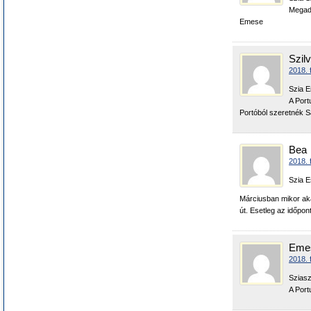
Megado
Emese
Szilv
2018. 
Szia 
A Port
Portóból szeretnék Sa
Bea
2018. 
Szia E
Márciusban mikor aka
út. Esetleg az időpon
Eme
2018. 
Sziasz
A Port