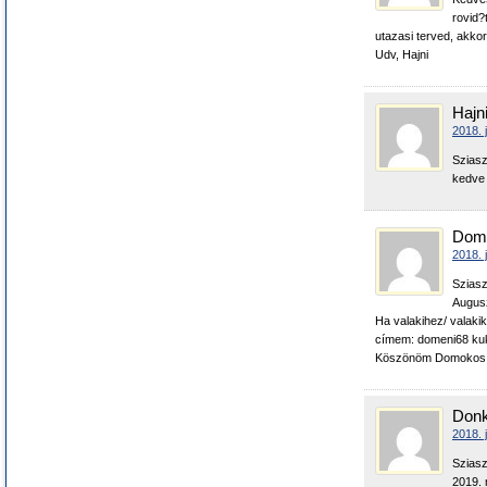
rovid?
utazasi terved, akko
Udv, Hajni
Hajn
2018. 
Sziasz
kedve 
Dom
2018. 
Sziasz
Augusz
Ha valakihez/ valaki
címem: domeni68 kuk
Köszönöm Domokos 
Donk
2018. 
Sziasz
2019. 