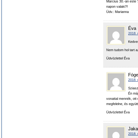
Március 30.-án este 
napon valaki?!
Üdv.: Marianna
Éva
2018. 
Kedve
Nem tudom hol tart 
Üdvözlettel Éva
Fóge
2018. 
Sziasz
Én máj
vonattal mennék, ott
megfelelne, és együt
Üdvözlettel Éva
Jaka
2018. 