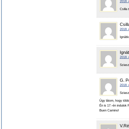
2018. 
Csilla
Csill
2018. 
Ignátk
Igná
2018. 
Sziasz
G. P
2018. 
Sziasz
Úgy látom, hogy töb
Én is 17.-én indulok
Buen Camino!
V.Ré