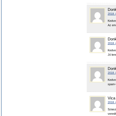
Donk
2018. 
Kedves
Az em
Donk
2018. 
Kedves
Jó len
Donk
2018. 
Kedves
spam-b
Vica
2018. 
Sziasz
vennék