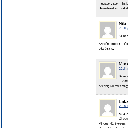
megszervezem, ha igé
Ha érdekel és csatlako
Nikol
2018. 
Sziasz
Szintén október 1-jé
oda útra is.
Mari
2018. 
Sziasz
En 20
oceänig.60 eves vagy
Erik
2018. 
Sziasz
tól bu
Mindezt 61 évesen.