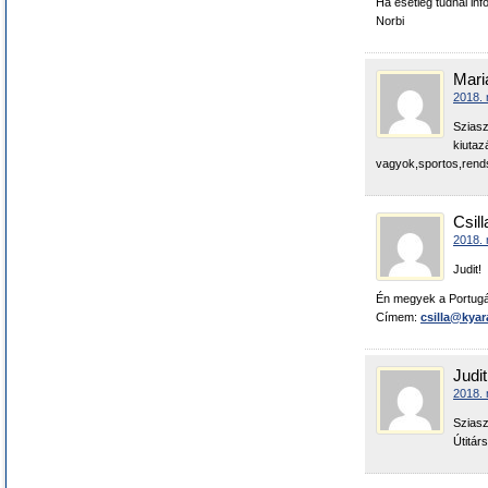
Ha esetleg tudnál in
Norbi
Mari
2018. 
Sziasz
kiutaz
vagyok,sportos,rend
Csill
2018. 
Judit!
Én megyek a Portugál
Címem:
csilla@kyar
Judit
2018. 
Sziasz
Útitár