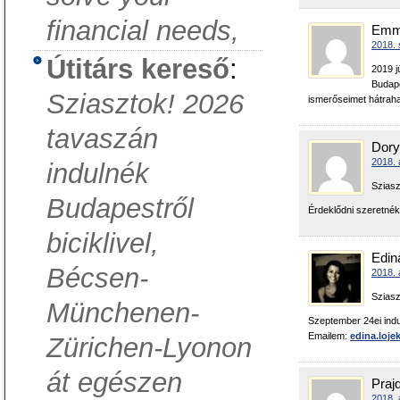
financial needs,
Em
2018. 
Útitárs kereső
:
2019 j
Budape
Sziasztok! 2026
ismerőseimet hátraha
tavaszán
Dory
2018. 
indulnék
Sziasz
Budapestről
Érdeklődni szeretnék
biciklivel,
Edin
Bécsen-
2018. 
Sziasz
Münchenen-
Szeptember 24ei indu
Emailem:
edina.loj
Zürichen-Lyonon
át egészen
Praj
2018. 