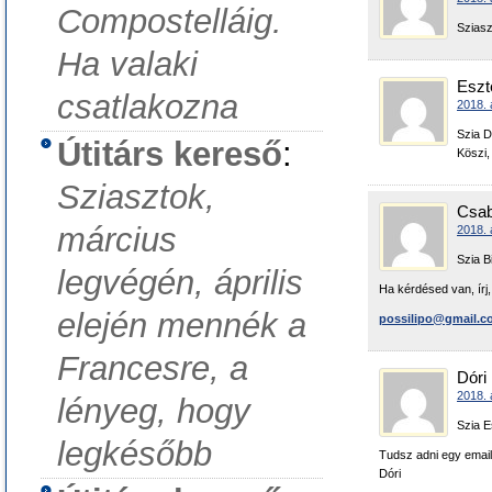
Compostelláig.
Sziasz
Ha valaki
Eszt
csatlakozna
2018. 
Szia D
Útitárs kereső
:
Köszi,
Sziasztok,
Csa
március
2018. 
Szia B
legvégén, április
Ha kérdésed van, írj,
elején mennék a
possilipo@gmail.c
Francesre, a
Dóri
2018. 
lényeg, hogy
Szia E
legkésőbb
Tudsz adni egy email
Dóri