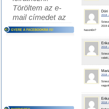
Töröltem az e-
Dóri
mail címedet az
2018. 
Sziasz
2019 á
GYERE A FACEBOOKRA IS!
hasonlón?
Erik
2018. 
Sziasz
valaki
Mari
2018. 
Sziasz
vagyok
Erik
2018. 