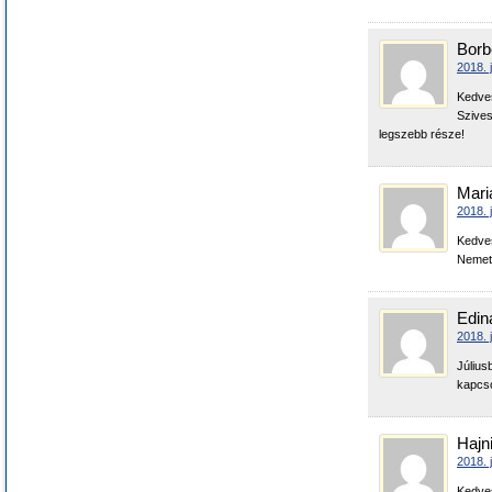
Borb
2018. 
Kedve
Szives
legszebb része!
Mari
2018. 
Kedves
Nemeto
Edin
2018. 
Július
kapcso
Hajn
2018. 
Kedves