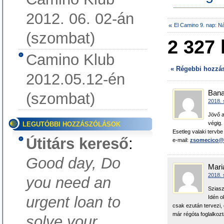
b
t
2012. 06. 02-án
o
e
o
r
«
El Camino 9. nap: N
k
(szombat)
2 327 
Camino Klub
« Régebbi hozzá
2012.05.12-én
Bana
(szombat)
2018. 
Jövő a
végig.
LEGUTÓBBI HOZZÁSZÓLÁSOK
Esetleg valaki tervbe
Útitárs kereső
:
e-mail:
zsomecico@f
Good day, Do
Mari
2018. 
you need an
Sziasz
urgent loan to
Idén o
csak ezután tervezi,
már régóta foglalkoz
solve your