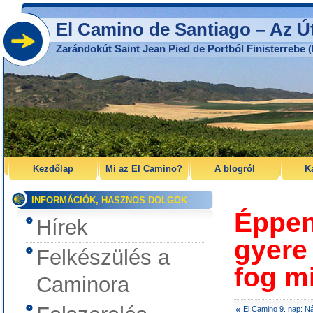
El Camino de Santiago – Az Ú
Zarándokút Saint Jean Pied de Portból Finisterrebe (
Kezdőlap
Mi az El Camino?
A blogról
K
INFORMÁCIÓK, HASZNOS DOLGOK
Éppen
Hírek
gyere
Felkészülés a
fog m
Caminora
«
El Camino 9. nap: N