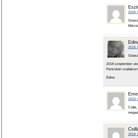
Eszt
2018. 
Sziasz
Márciu
Edin
2018. 
Sziasz
2018 szeptember utol
Parizsban csatlakoz
Edina
Eme
2018. 
Csilla,
megado
Csill
2018. 