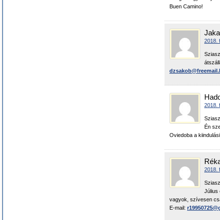
Buen Camino!
Jaka
2018. 
Sziasz
átszál
dzsakob@freemail.
Hado
2018. 
Sziasz
Én sze
Oviedoba a kiindulás
Rék
2018. 
Sziasz
Július
vagyok, szívesen csa
E-mail:
r19950725@