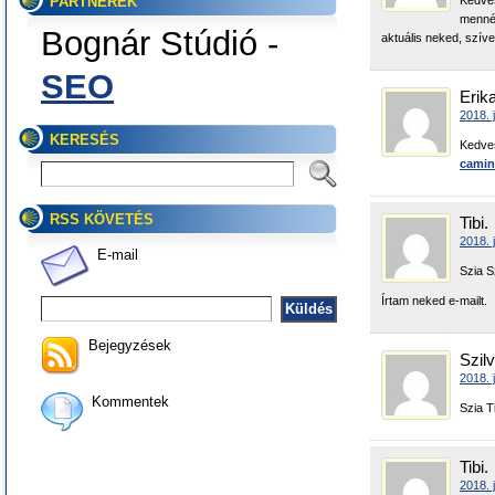
PARTNEREK
Kedves
mennék
Bognár Stúdió -
aktuális neked, szí
SEO
Erik
2018. 
KERESÉS
Kedves
camin
RSS KÖVETÉS
Tibi.
2018. 
E-mail
Szia Sz
Írtam neked e-mailt.
Bejegyzések
Szilv
2018. 
Kommentek
Szia T
Tibi.
2018. 