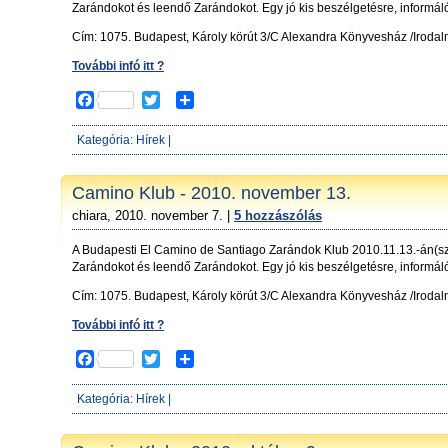
Zarándokot és leendő Zarándokot. Egy jó kis beszélgetésre, informál
Cím: 1075. Budapest, Károly körút 3/C Alexandra Könyvesház /Iroda
További infó itt ?
F
T
S
a
w
h
c
i
a
Kategória:
Hírek
|
e
t
r
b
t
e
o
e
Camino Klub - 2010. november 13.
o
r
chiara, 2010. november 7. |
5 hozzászólás
k
A Budapesti El Camino de Santiago Zarándok Klub 2010.11.13.-án(sz
Zarándokot és leendő Zarándokot. Egy jó kis beszélgetésre, informál
Cím: 1075. Budapest, Károly körút 3/C Alexandra Könyvesház /Irodalm
További infó itt ?
F
T
S
a
w
h
c
i
a
Kategória:
Hírek
|
e
t
r
b
t
e