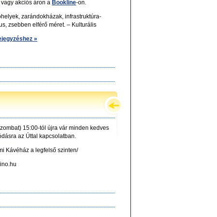
vagy akciós áron a
Bookline
-on.
óhelyek, zarándokházak, infrastruktúra-
us, zsebben elférő méret. – Kulturális
bejegyzéshez »
zombat) 15:00-tól újra vár minden kedves
ódásra az Úttal kapcsolatban.
i Kávéház a legfelső szinten/
mino.hu