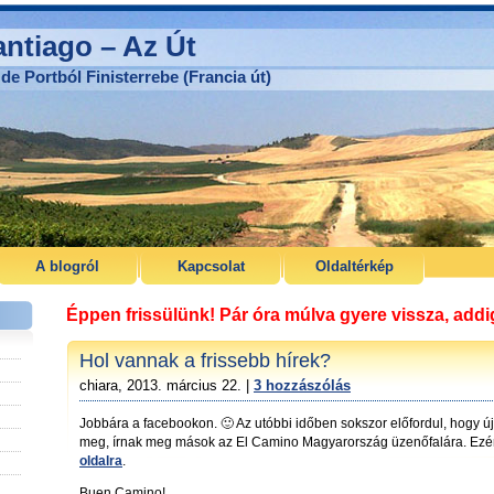
ntiago – Az Út
de Portból Finisterrebe (Francia út)
A blogról
Kapcsolat
Oldaltérkép
Éppen frissülünk! Pár óra múlva gyere vissza, add
Hol vannak a frissebb hírek?
chiara, 2013. március 22. |
3 hozzászólás
Jobbára a facebookon. 🙂 Az utóbbi időben sokszor előfordul, hogy 
meg, írnak meg mások az El Camino Magyarország üzenőfalára. Ezé
oldalra
.
Buen Camino!