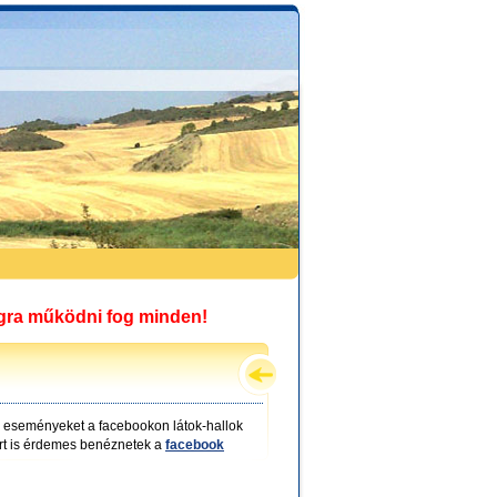
igra működni fog minden!
új eseményeket a facebookon látok-hallok
rt is érdemes benéznetek a
facebook