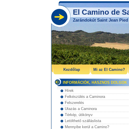
El Camino de Sa
Zarándokút Saint Jean Pied 
Kezdőlap
Mi az El Camino?
INFORMÁCIÓK, HASZNOS DOLGOK
Hírek
Felkészülés a Caminora
Felszerelés
Utazás a Caminora
Térkép, útikönyv
Letölthető szálláslista
Mennyibe kerül a Camino?