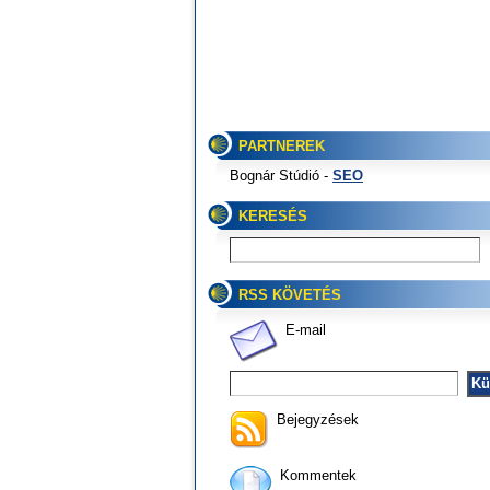
PARTNEREK
Bognár Stúdió -
SEO
KERESÉS
RSS KÖVETÉS
E-mail
Bejegyzések
Kommentek