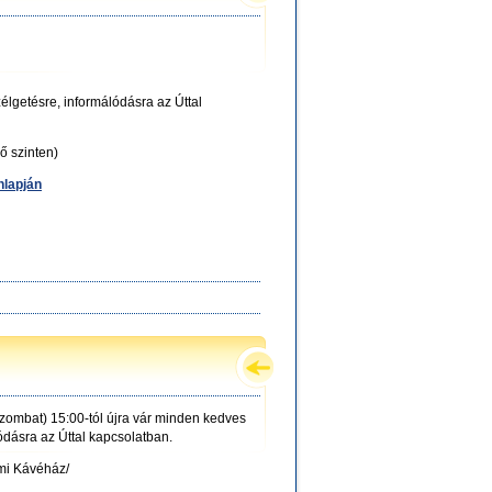
lgetésre, informálódásra az Úttal
ő szinten)
nlapján
zombat) 15:00-tól újra vár minden kedves
ódásra az Úttal kapcsolatban.
lmi Kávéház/