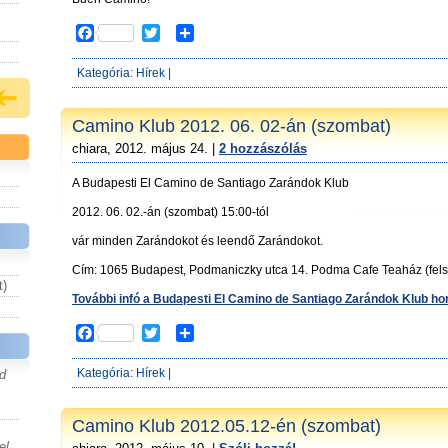
F
T
S
a
w
h
c
i
a
Kategória:
Hírek
|
e
t
r
b
t
e
o
e
Camino Klub 2012. 06. 02-án (szombat)
o
r
chiara, 2012. május 24. |
2 hozzászólás
k
A Budapesti El Camino de Santiago Zarándok Klub
2012. 06. 02.-án (szombat) 15:00-tól
vár minden Zarándokot és leendő Zarándokot.
Cím: 1065 Budapest, Podmaniczky utca 14. Podma Cafe Teaház (fels
t)
További infó a Budapesti El Camino de Santiago Zarándok Klub ho
F
T
S
a
w
h
c
i
a
Kategória:
Hírek
|
d
e
t
r
b
t
e
o
e
Camino Klub 2012.05.12-én (szombat)
o
r
el,