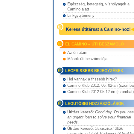
Egészség, betegség, vízhólyagok a
Camino alatt
Linkgyűjtemény
Keress útitársat a Camino-hoz!
EL CAMINO – ÚTI BESZÁMOLÓ
Az én utam
Mások úti beszámolója
LEGFRISSEBB BEJEGYZÉSEK
Hol vannak a frissebb hírek?
Camino Klub 2012. 06. 02-án (szomba
Camino Klub 2012.05.12-én (szombat)
LEGUTÓBBI HOZZÁSZÓLÁSOK
Útitárs kereső
:
Good day, Do you nee
an urgent loan to solve your financial
needs,
Útitárs kereső
:
Sziasztok! 2026
tavaszán indulnék Budapestről bicikliv