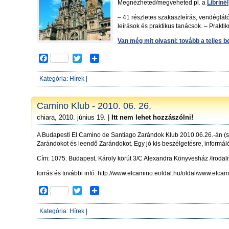
Megnézheted/megveheted pl. a
Librinél
– 41 részletes szakaszleírás, vendéglát
leírások és praktikus tanácsok. – Praktik
Van még mit olvasni: tovább a teljes 
F
T
S
a
w
h
c
i
a
Kategória:
Hírek
|
e
t
r
b
t
e
o
e
Camino Klub - 2010. 06. 26.
o
r
chiara, 2010. június 19. |
Itt nem lehet hozzászólni!
k
A Budapesti El Camino de Santiago Zarándok Klub 2010.06.26.-án (s
Zarándokot és leendő Zarándokot. Egy jó kis beszélgetésre, informál
Cím: 1075. Budapest, Károly körút 3/C Alexandra Könyvesház /Irodalm
forrás és további infó: http://www.elcamino.eoldal.hu/oldal/www.elca
F
T
S
a
w
h
c
i
a
Kategória:
Hírek
|
e
t
r
b
t
e