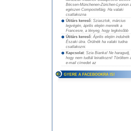
Bécsen-Münchenen-Zürichen-Lyonon 
egészen Compostelláig. Ha valaki
csatlakozna
Útitárs kereső
:
Sziasztok, március
legvégén, április elején mennék a
Francesre, a lényeg, hogy legkésőbb
Útitárs kereső
:
Április elején indulnék
Északi útra. Örülnék ha valaki tudna
csatlakozni.
Kapcsolat
:
Szia Bianka! Ne haragudj,
hogy nem tudtál leiratkozni! Töröltem 
e-mail címedet az
GYERE A FACEBOOKRA IS!