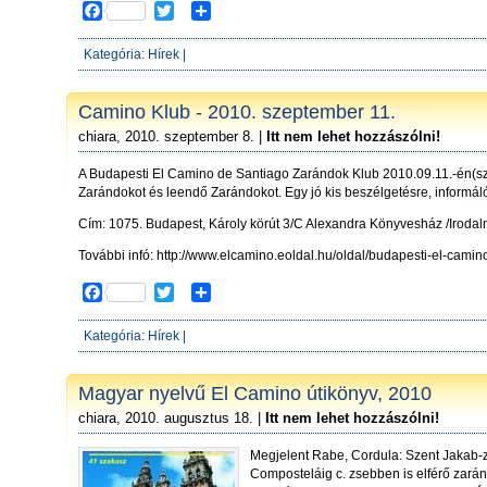
F
T
S
a
w
h
c
i
a
Kategória:
Hírek
|
e
t
r
b
t
e
o
e
Camino Klub - 2010. szeptember 11.
o
r
chiara, 2010. szeptember 8. |
Itt nem lehet hozzászólni!
k
A Budapesti El Camino de Santiago Zarándok Klub 2010.09.11.-én(sz
Zarándokot és leendő Zarándokot. Egy jó kis beszélgetésre, informál
Cím: 1075. Budapest, Károly körút 3/C Alexandra Könyvesház /Irodalm
További infó: http://www.elcamino.eoldal.hu/oldal/budapesti-el-cam
F
T
S
a
w
h
c
i
a
Kategória:
Hírek
|
e
t
r
b
t
e
o
e
Magyar nyelvű El Camino útikönyv, 2010
o
r
chiara, 2010. augusztus 18. |
Itt nem lehet hozzászólni!
k
Megjelent Rabe, Cordula: Szent Jakab-z
Composteláig c. zsebben is elférő zar