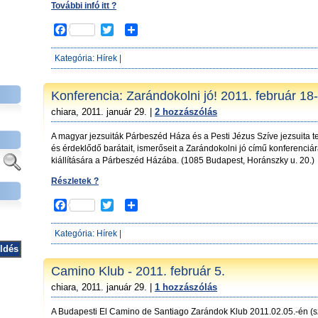
További infó itt ?
F
T
S
a
w
h
c
i
a
Kategória:
Hírek
|
e
t
r
b
t
e
o
e
Konferencia: Zarándokolni jó! 2011. február 18
o
r
chiara, 2011. január 29. |
2 hozzászólás
k
A magyar jezsuiták Párbeszéd Háza és a Pesti Jézus Szíve jezsuita t
és érdeklődő barátait, ismerőseit a Zarándokolni jó című konferenciá
kiállítására a Párbeszéd Házába. (1085 Budapest, Horánszky u. 20.)
Részletek ?
F
T
S
a
w
h
c
i
a
Kategória:
Hírek
|
e
t
r
b
t
e
o
e
Camino Klub - 2011. február 5.
o
r
chiara, 2011. január 29. |
1 hozzászólás
k
A Budapesti El Camino de Santiago Zarándok Klub 2011.02.05.-én (s