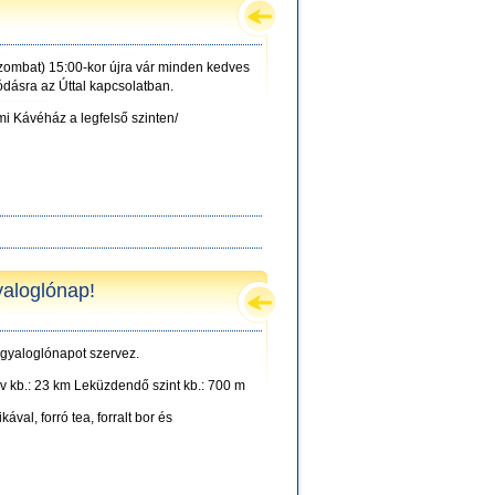
zombat) 15:00-kor újra vár minden kedves
ódásra az Úttal kapcsolatban.
i Kávéház a legfelső szinten/
yaloglónap!
gyaloglónapot szervez.
áv kb.: 23 km Leküzdendő szint kb.: 700 m
val, forró tea, forralt bor és