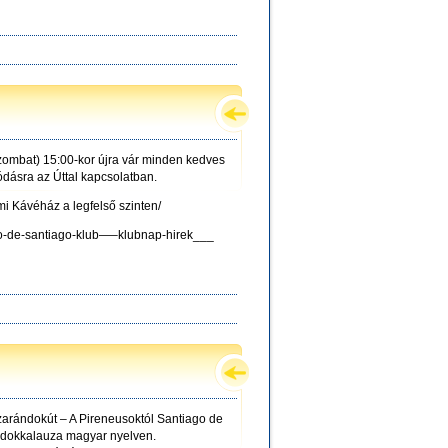
ombat) 15:00-kor újra vár minden kedves
ódásra az Úttal kapcsolatban.
i Kávéház a legfelső szinten/
ino-de-santiago-klub—–klubnap-hirek___
arándokút – A Pireneusoktól Santiago de
ándokkalauza magyar nyelven.