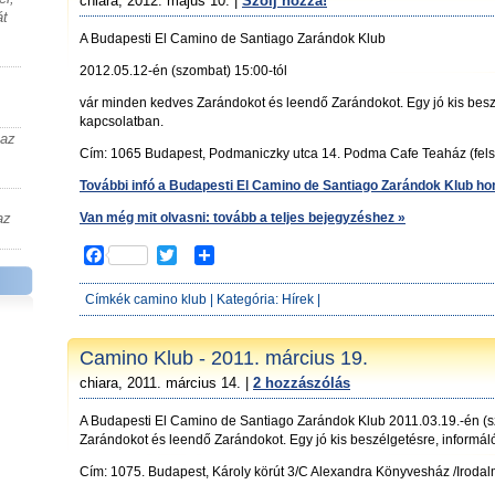
chiara, 2012. május 10. |
Szólj hozzá!
k
át
A Budapesti El Camino de Santiago Zarándok Klub
2012.05.12-én (szombat) 15:00-tól
vár minden kedves Zarándokot és leendő Zarándokot. Egy jó kis beszé
kapcsolatban.
 az
Cím: 1065 Budapest, Podmaniczky utca 14. Podma Cafe Teaház (fels
További infó a Budapesti El Camino de Santiago Zarándok Klub ho
az
Van még mit olvasni: tovább a teljes bejegyzéshez »
F
T
S
a
w
h
c
i
a
Címkék
camino klub
| Kategória:
Hírek
|
e
t
r
b
t
e
o
e
Camino Klub - 2011. március 19.
o
r
chiara, 2011. március 14. |
2 hozzászólás
k
A Budapesti El Camino de Santiago Zarándok Klub 2011.03.19.-én (s
Zarándokot és leendő Zarándokot. Egy jó kis beszélgetésre, informál
Cím: 1075. Budapest, Károly körút 3/C Alexandra Könyvesház /Iroda