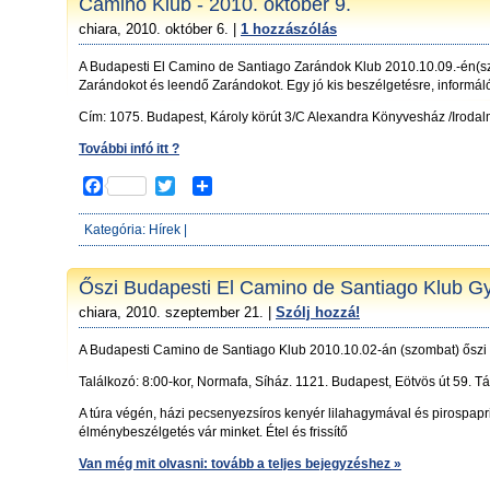
o
e
Camino Klub - 2010. október 9.
o
r
chiara, 2010. október 6. |
1 hozzászólás
k
A Budapesti El Camino de Santiago Zarándok Klub 2010.10.09.-én(s
Zarándokot és leendő Zarándokot. Egy jó kis beszélgetésre, informál
Cím: 1075. Budapest, Károly körút 3/C Alexandra Könyvesház /Irodalm
További infó itt ?
F
T
S
a
w
h
c
i
a
Kategória:
Hírek
|
e
t
r
b
t
e
o
e
Őszi Budapesti El Camino de Santiago Klub G
o
r
chiara, 2010. szeptember 21. |
Szólj hozzá!
k
A Budapesti Camino de Santiago Klub 2010.10.02-án (szombat) őszi 
Találkozó: 8:00-kor, Normafa, Síház. 1121. Budapest, Eötvös út 59. T
A túra végén, házi pecsenyezsíros kenyér lilahagymával és pirospapriká
élménybeszélgetés vár minket. Étel és frissítő
Van még mit olvasni: tovább a teljes bejegyzéshez »