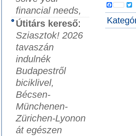
F
T
financial needs,
a
w
c
i
Kategó
Útitárs kereső
:
e
t
b
t
o
e
Sziasztok! 2026
o
r
k
tavaszán
indulnék
Budapestről
biciklivel,
Bécsen-
Münchenen-
Zürichen-Lyonon
át egészen