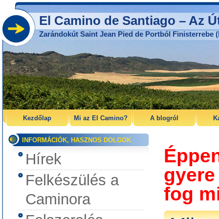
El Camino de Santiago – Az Ú
Zarándokút Saint Jean Pied de Portból Finisterrebe (
Kezdőlap
Mi az El Camino?
A blogról
K
INFORMÁCIÓK, HASZNOS DOLGOK
Éppen
Hírek
gyere
Felkészülés a
fog m
Caminora