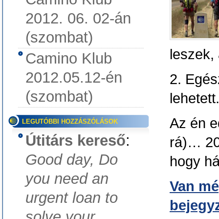
2012. 06. 02-án
(szombat)
leszek, 
Camino Klub
2012.05.12-én
2. Egés
(szombat)
lehetett
Az én e
LEGUTÓBBI HOZZÁSZÓLÁSOK
Útitárs kereső
:
rá)… 20
Good day, Do
hogy há
you need an
Van még
urgent loan to
bejegy
solve your