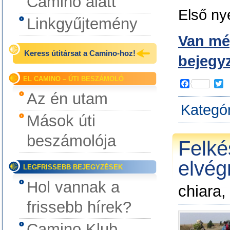
Camino alatt
Első ny
Linkgyűjtemény
Van még
Keress útitársat a Camino-hoz!
bejegy
EL CAMINO – ÚTI BESZÁMOLÓ
F
T
a
w
Az én utam
c
i
Kategó
e
t
Mások úti
b
t
o
e
beszámolója
o
r
Felké
k
elvégr
LEGFRISSEBB BEJEGYZÉSEK
Hol vannak a
chiara,
frissebb hírek?
Camino Klub