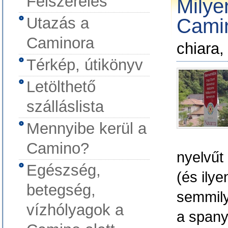
Felszerelés
Milye
Utazás a
Cami
Caminora
chiara,
Térkép, útikönyv
Letölthető
szálláslista
Mennyibe kerül a
Camino?
nyelvűt 
Egészség,
(és ily
betegség,
semmily
vízhólyagok a
a spany