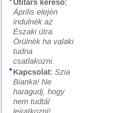
Útitárs kereső
:
Április elején
indulnék az
Északi útra.
Örülnék ha valaki
tudna
csatlakozni.
Kapcsolat
:
Szia
Bianka! Ne
haragudj, hogy
nem tudtál
leiratkozni!