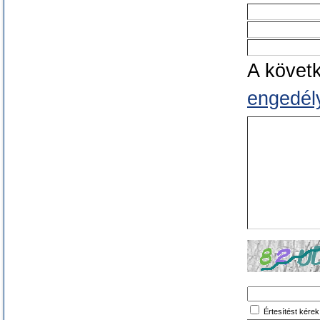
A követ
engedély
Értesítést kére