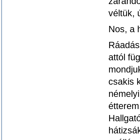
zarándo
véltük,
Nos, a h
Ráadásu
attól fü
mondjuk
csakis 
némelyi
étterem
Hallgat
hátizsá