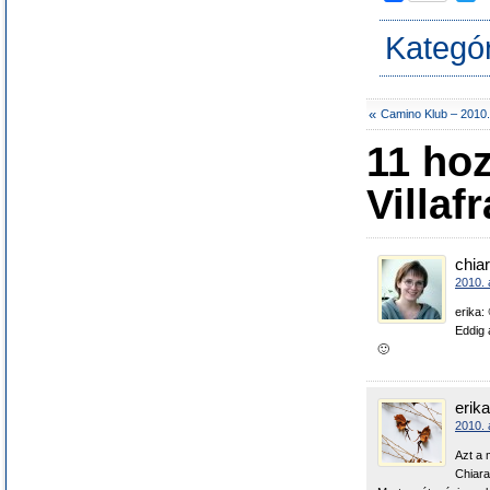
a
w
c
i
Kategó
e
t
b
t
o
e
o
r
«
Camino Klub – 2010.
k
11 ho
Villaf
chia
2010. 
erika:
Eddig 
🙂
erika
2010. 
Azt a 
Chiara