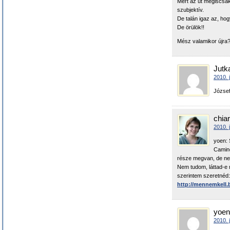
Mert az út mégiscsak
szubjektív.
De talán igaz az, hog
De örülök!!
Mész valamikor újra
Jutk
2010. 
József
chia
2010. 
yoen: 
Camino
része megvan, de nem
Nem tudom, láttad-e m
szerintem szeretnéd:
http://mennemkell.
yoen
2010. 