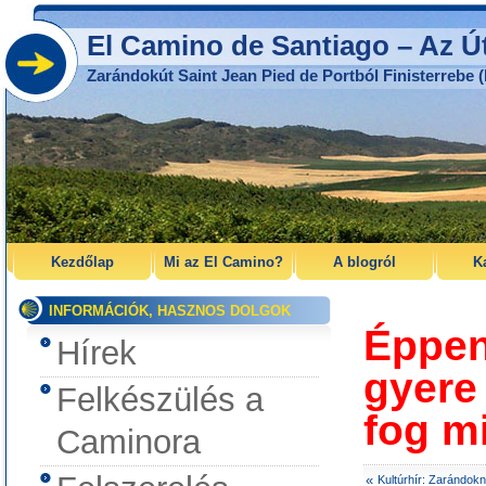
El Camino de Santiago – Az Ú
Zarándokút Saint Jean Pied de Portból Finisterrebe (
Kezdőlap
Mi az El Camino?
A blogról
K
INFORMÁCIÓK, HASZNOS DOLGOK
Éppen
Hírek
gyere
Felkészülés a
fog m
Caminora
«
Kultúrhír: Zarándok