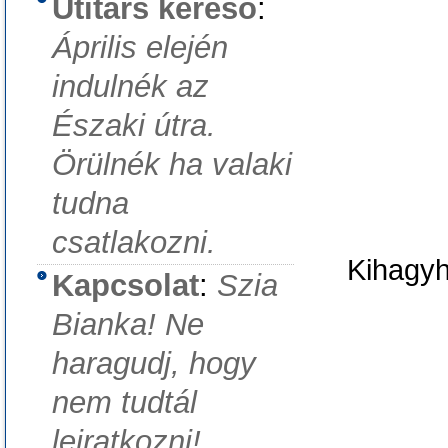
Útitárs kereső
:
Április elején
indulnék az
Északi útra.
Örülnék ha valaki
tudna
csatlakozni.
Kihagyha
Kapcsolat
:
Szia
Bianka! Ne
haragudj, hogy
nem tudtál
leiratkozni!