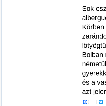
Sok es
albergue
Körben 
zarándo
lötyögt
Bolban 
németül
gyerekk
és a vas
azt jel
F
T