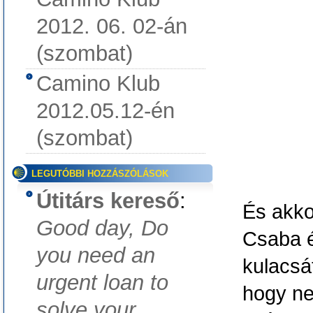
2012. 06. 02-án
(szombat)
Camino Klub
2012.05.12-én
(szombat)
LEGUTÓBBI HOZZÁSZÓLÁSOK
Útitárs kereső
:
És akko
Good day, Do
Csaba é
you need an
kulacsá
urgent loan to
hogy ne
solve your