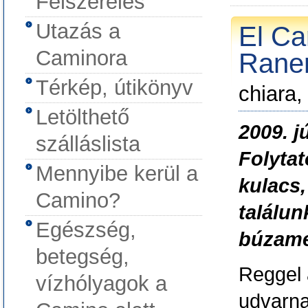
Felszerelés
Utazás a
El Ca
Caminora
Raner
Térkép, útikönyv
chiara,
Letölthető
2009. j
szálláslista
Folytat
Mennyibe kerül a
kulacs,
Camino?
találun
Egészség,
búzame
betegség,
Reggel 
vízhólyagok a
udvarna