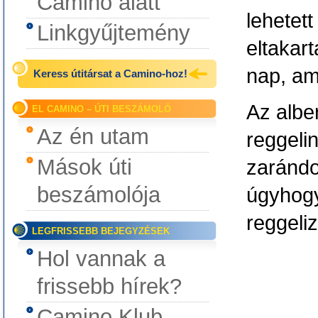
Camino alatt
lehetet
Linkgyűjtemény
eltakar
nap, ami
Keress útitársat a Camino-hoz!
Az albe
EL CAMINO – ÚTI BESZÁMOLÓ
Az én utam
reggelin
Mások úti
zarándo
beszámolója
úgyhogy
reggeli
LEGFRISSEBB BEJEGYZÉSEK
Hol vannak a
frissebb hírek?
Camino Klub