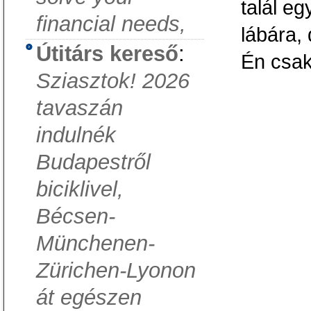
talál e
financial needs,
lábára, 
Útitárs kereső
:
Én csa
Sziasztok! 2026
tavaszán
indulnék
Budapestről
biciklivel,
Bécsen-
Münchenen-
Zürichen-Lyonon
át egészen