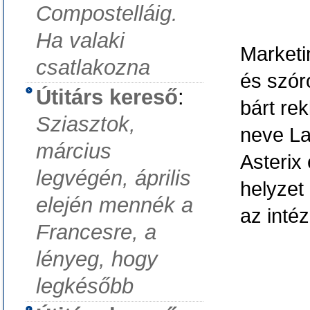
Compostelláig.
Ha valaki
Marketi
csatlakozna
és szór
Útitárs kereső
:
bárt re
Sziasztok,
neve La
március
Asterix 
legvégén, április
helyzet
elején mennék a
az inté
Francesre, a
lényeg, hogy
legkésőbb