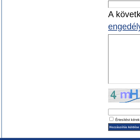
A követ
engedély
Értesítést kére