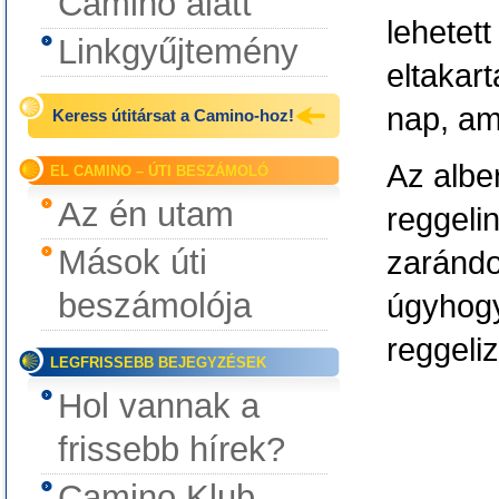
Camino alatt
lehetet
Linkgyűjtemény
eltakar
nap, ami
Keress útitársat a Camino-hoz!
Az albe
EL CAMINO – ÚTI BESZÁMOLÓ
Az én utam
reggelin
Mások úti
zarándo
beszámolója
úgyhogy
reggeli
LEGFRISSEBB BEJEGYZÉSEK
Hol vannak a
frissebb hírek?
Camino Klub