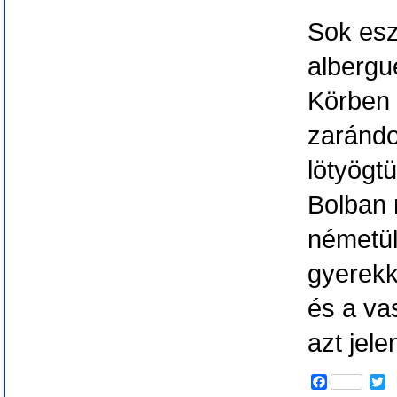
Sok es
albergue
Körben 
zarándo
lötyögt
Bolban 
németül
gyerekk
és a vas
azt jel
F
T