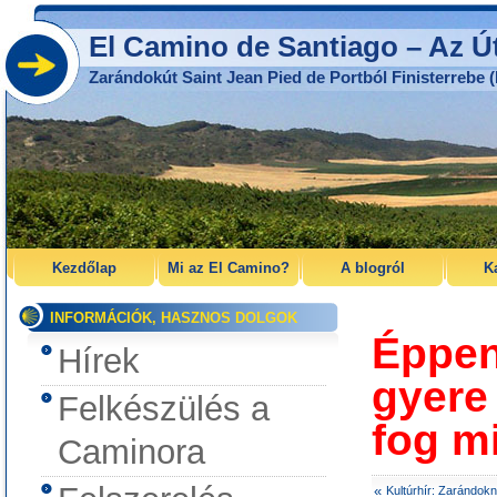
El Camino de Santiago – Az Ú
Zarándokút Saint Jean Pied de Portból Finisterrebe (
Kezdőlap
Mi az El Camino?
A blogról
K
INFORMÁCIÓK, HASZNOS DOLGOK
Éppen
Hírek
gyere
Felkészülés a
fog m
Caminora
«
Kultúrhír: Zarándok