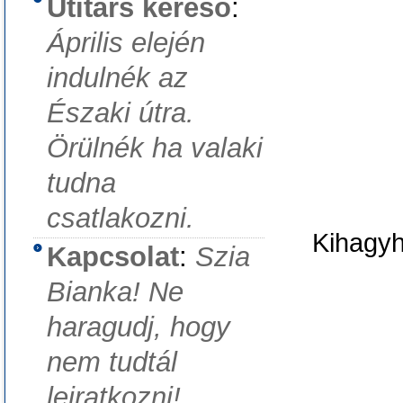
Útitárs kereső
:
Április elején
indulnék az
Északi útra.
Örülnék ha valaki
tudna
csatlakozni.
Kihagyha
Kapcsolat
:
Szia
Bianka! Ne
haragudj, hogy
nem tudtál
leiratkozni!