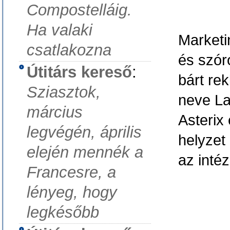
Compostelláig.
Ha valaki
Marketi
csatlakozna
és szór
Útitárs kereső
:
bárt re
Sziasztok,
neve La
március
Asterix 
legvégén, április
helyzet
elején mennék a
az inté
Francesre, a
lényeg, hogy
legkésőbb