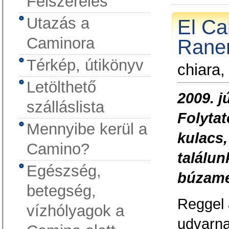
Felszerelés
Utazás a
El Ca
Caminora
Raner
Térkép, útikönyv
chiara,
Letölthető
2009. j
szálláslista
Folytat
Mennyibe kerül a
kulacs,
Camino?
találun
Egészség,
búzame
betegség,
Reggel 
vízhólyagok a
udvarna