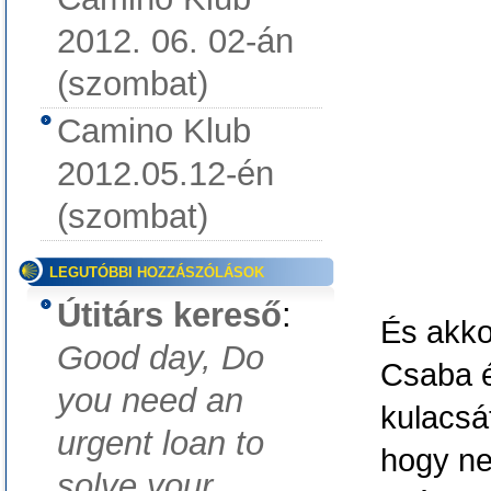
2012. 06. 02-án
(szombat)
Camino Klub
2012.05.12-én
(szombat)
LEGUTÓBBI HOZZÁSZÓLÁSOK
Útitárs kereső
:
És akko
Good day, Do
Csaba é
you need an
kulacsá
urgent loan to
hogy ne
solve your