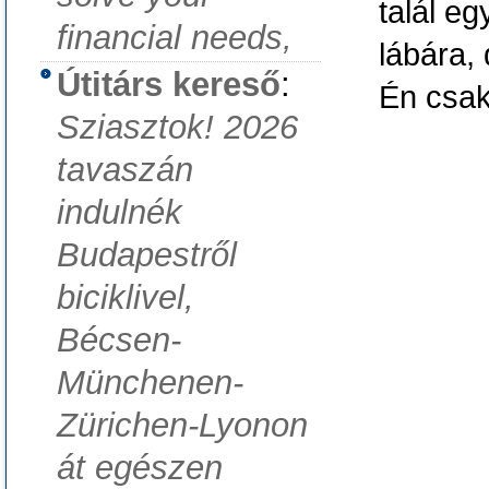
talál e
financial needs,
lábára, 
Útitárs kereső
:
Én csa
Sziasztok! 2026
tavaszán
indulnék
Budapestről
biciklivel,
Bécsen-
Münchenen-
Zürichen-Lyonon
át egészen