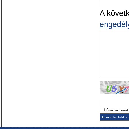
A követ
engedély
Értesítést kére