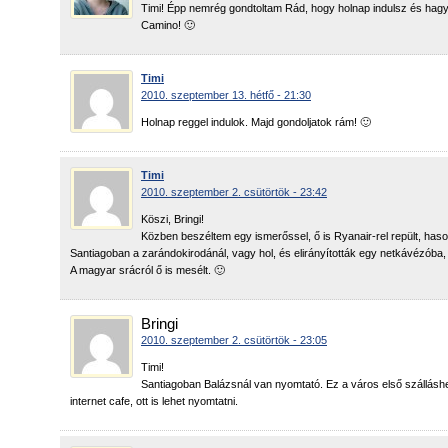
Timi! Épp nemrég gondtoltam Rád, hogy holnap indulsz és hagyt
Camino! 🙂
Timi
2010. szeptember 13. hétfő - 21:30
Holnap reggel indulok. Majd gondoljatok rám! 🙂
Timi
2010. szeptember 2. csütörtök - 23:42
Köszi, Bringi!
Közben beszéltem egy ismerőssel, ő is Ryanair-rel repült, haso
Santiagoban a zarándokirodánál, vagy hol, és elirányították egy netkávézóba, 
A magyar srácról ő is mesélt. 🙂
Bringi
2010. szeptember 2. csütörtök - 23:05
Timi!
Santiagoban Balázsnál van nyomtató. Ez a város első szálláshe
internet cafe, ott is lehet nyomtatni.