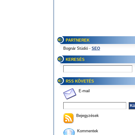
PARTNEREK
Bognár Stúdió -
SEO
KERESÉS
RSS KÖVETÉS
E-mail
Bejegyzések
Kommentek