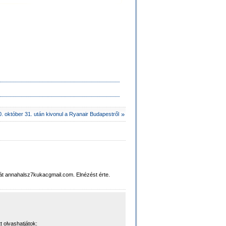
»
. október 31. után kivonul a Ryanair Budapestről
t annahalsz7kukacgmail.com. Elnézést érte.
t olvashatjátok: