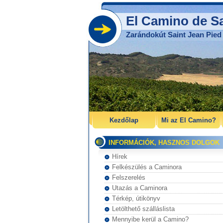
El Camino de Sa
Zarándokút Saint Jean Pied 
Kezdőlap
Mi az El Camino?
INFORMÁCIÓK, HASZNOS DOLGOK
Hírek
Felkészülés a Caminora
Felszerelés
Utazás a Caminora
Térkép, útikönyv
Letölthető szálláslista
Mennyibe kerül a Camino?