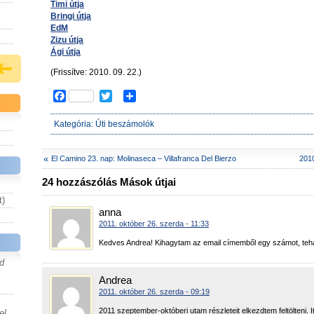
Timi útja
Bringi útja
EdM
Zizu útja
Ági útja
(Frissítve: 2010. 09. 22.)
F
T
S
a
w
h
c
i
a
Kategória:
Úti beszámolók
e
t
r
b
t
e
o
e
«
El Camino 23. nap: Molinaseca – Villafranca Del Bierzo
2010
o
r
24 hozzászólás Mások útjai
k
t)
anna
2011. október 26. szerda - 11:33
Kedves Andrea! Kihagytam az email címemből egy számot, tehá
d
Andrea
2011. október 26. szerda - 09:19
2011 szeptember-októberi utam részleteit elkezdtem feltölteni. It
el,