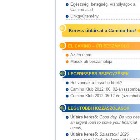
Egészség, betegség, vízhólyagok a
Camino alatt
Linkgyűjtemény
Keress útitársat a Camino-hoz!
EL CAMINO – ÚTI BESZÁMOLÓ
Az én utam
Mások úti beszámolója
LEGFRISSEBB BEJEGYZÉSEK
Hol vannak a frissebb hírek?
Camino Klub 2012. 06. 02-án (szomba
Camino Klub 2012.05.12-én (szombat)
LEGUTÓBBI HOZZÁSZÓLÁSOK
Útitárs kereső
:
Good day, Do you nee
an urgent loan to solve your financial
needs,
Útitárs kereső
:
Sziasztok! 2026
tavaszán indulnék Budapestről bicikliv