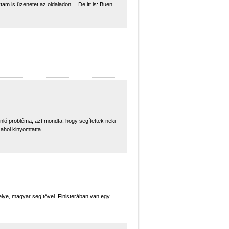
am is üzenetet az oldaladon… De itt is: Buen
nló probléma, azt mondta, hogy segítettek neki
ahol kinyomtatta.
lye, magyar segítővel. Finisterában van egy