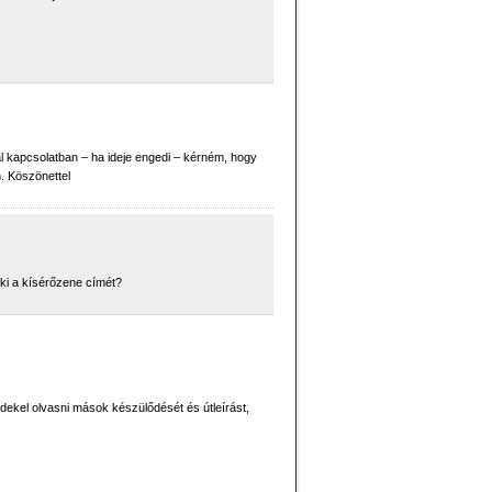
l kapcsolatban – ha ideje engedi – kérném, hogy
. Köszönettel
aki a kísérőzene címét?
dekel olvasni mások készülődését és útleírást,