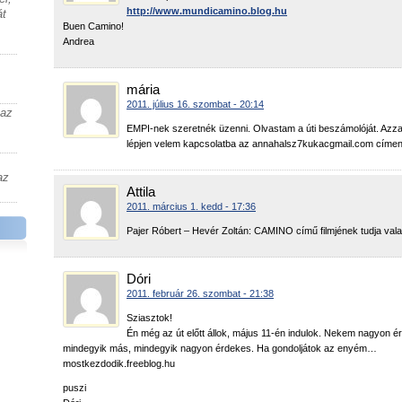
http://www.mundicamino.blog.hu
át
Buen Camino!
Andrea
mária
2011. július 16. szombat - 20:14
 az
EMPI-nek szeretnék üzenni. Olvastam a úti beszámolóját. Azza
lépjen velem kapcsolatba az annahalsz7kukacgmail.com címen
az
Attila
2011. március 1. kedd - 17:36
Pajer Róbert – Hevér Zoltán: CAMINO című filmjének tudja val
Dóri
2011. február 26. szombat - 21:38
Sziasztok!
Én még az út előtt állok, május 11-én indulok. Nekem nagyon ér
mindegyik más, mindegyik nagyon érdekes. Ha gondoljátok az enyém…
mostkezdodik.freeblog.hu
puszi