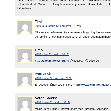
Pénzt, értéket övtáskában ajánlott tartani! Nekem bevált! A Ryanairnál csak o
volna. Monde do Gozo-n az albergeben láttam nyomtatót, ott talán tudsz csek
kell ráfizetni!
Timi
2010. augusztus 12. csütörtök - 15:40
Mint annyian közületek, én is tervezem, hogy blogoljak a camino
de remélem, hogy hamarosan az Út élményeit oszthatom meg 
Empi
2010. július 20. kedd - 16:52
http://encaminom.blog.hu
🙂 esetleg… 🙂 2010-es
Petrik Zoltán
2010. június 30. szerda - 21:36
Én 2009ben jártam a Caminon,
http://www.elcamino.mlap.h
Varga Sándor
2010. június 29. kedd - 08:30
Május 20 és junius 11 között tettem meg Burgostól Santiagoig.