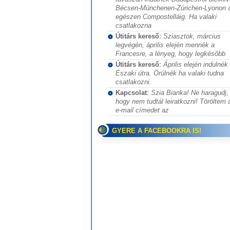
Bécsen-Münchenen-Zürichen-Lyonon 
egészen Compostelláig. Ha valaki
csatlakozna
Útitárs kereső
:
Sziasztok, március
legvégén, április elején mennék a
Francesre, a lényeg, hogy legkésőbb
Útitárs kereső
:
Április elején indulnék
Északi útra. Örülnék ha valaki tudna
csatlakozni.
Kapcsolat
:
Szia Bianka! Ne haragudj,
hogy nem tudtál leiratkozni! Töröltem 
e-mail címedet az
GYERE A FACEBOOKRA IS!