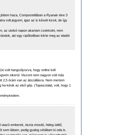
én jöttem haza, Compostellában a Ryanair elve 3
ra volt jegyem, igaz az is késett kicsit, de így
ben, az utolsó napon akartam csekkolni, nem
arándok, aki egy cipőboltban kérte meg az eladót
,ki volt hangsúlyozva, hogy online kell
mégsem sikerül. Viszont nem nagyon volt más
zött 2,5 órám van az átszállásra. Nem mertem
 ha késik az első gép. (Tapasztalat, volt, hogy 1
 reménykedem.
l utazó emberek, tiszta mosdó, hideg üditő,
t sem láttam, pedig gyalog sétáltam ki oda is.