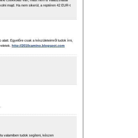
nline csekkolás van, mást nem is választhattál
kolni majd. Ha nem sikerül, a reptéren 42 EUR-t
 alatt. Egyelőre csak a készületeimről tudok írni,
veletek.
http://2010camino.blogspot.com
u
 Ha valamiben tudok segíteni, készen