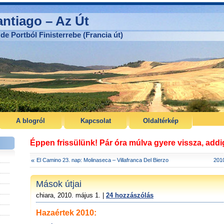
ntiago – Az Út
de Portból Finisterrebe (Francia út)
A blogról
Kapcsolat
Oldaltérkép
Éppen frissülünk! Pár óra múlva gyere vissza, add
«
El Camino 23. nap: Molinaseca – Villafranca Del Bierzo
2010
Mások útjai
chiara, 2010. május 1. |
24 hozzászólás
Hazaértek 2010: