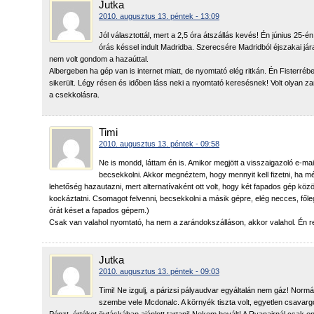
Jutka
2010. augusztus 13. péntek - 13:09
Jól választottál, mert a 2,5 óra átszállás kevés! Én június 25-
órás késsel indult Madridba. Szerecsére Madridból éjszakai járat
nem volt gondom a hazaúttal.
Albergeben ha gép van is internet miatt, de nyomtató elég ritkán. Én Fisterré
sikerült. Légy résen és időben láss neki a nyomtató keresésnek! Volt olyan z
a csekkolásra.
Timi
2010. augusztus 13. péntek - 09:58
Ne is mondd, láttam én is. Amikor megjött a visszaigazoló e-mail
becsekkolni. Akkor megnéztem, hogy mennyit kell fizetni, ha 
lehetőség hazautazni, mert alternatívaként ott volt, hogy két fapados gép kö
kockáztatni. Csomagot felvenni, becsekkolni a másik gépre, elég necces, főleg
órát késet a fapados gépem.)
Csak van valahol nyomtató, ha nem a zarándokszálláson, akkor valahol. Én
Jutka
2010. augusztus 13. péntek - 09:03
Timi! Ne izgulj, a párizsi pályaudvar egyáltalán nem gáz! Normá
szembe vele Mcdonalc. A környék tiszta volt, egyetlen csavargó