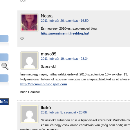
Dóri
Neara
2011. február 26. szombat - 16:50
És még egy, 2010-es, szeptemberi blog:
http://mennimenni.freeblog.hu/
🙂
mayo99
2011. február 19. szombat - 23:34
Sziasztok!
Íme még egy napló, hátha valakit érdekel: 2010 szeptember 10 – október 13.
Folyamatosan töltöm föl, szívesen megosztom a tapasztalatokat az útra készü
http://jmcamino.blogspot.com
buen Camino!
Ildikó
2011. február 5. szombat - 20:06
Sziasztok! Júliusban én is a Ryanair-rel szeretnék Madridba m
késni, és hogy csak online csekkolás van (még nem eddig nem