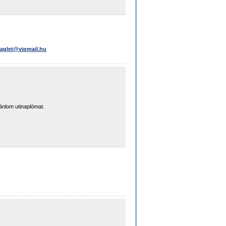
aglet@vipmail.hu
ánlom utinaplómat.