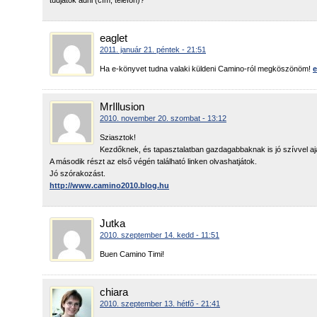
tudjátok adni (cím, telefon)?
eaglet
2011. január 21. péntek - 21:51
Ha e-könyvet tudna valaki küldeni Camino-ról megköszönöm!
e
MrIllusion
2010. november 20. szombat - 13:12
Sziasztok!
Kezdőknek, és tapasztalatban gazdagabbaknak is jó szívvel aj
A második részt az első végén található linken olvashatjátok.
Jó szórakozást.
http://www.camino2010.blog.hu
Jutka
2010. szeptember 14. kedd - 11:51
Buen Camino Timi!
chiara
2010. szeptember 13. hétfő - 21:41