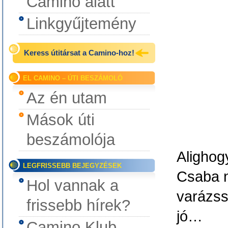
Camino alatt
Linkgyűjtemény
Keress útitársat a Camino-hoz!
EL CAMINO – ÚTI BESZÁMOLÓ
Az én utam
Mások úti
beszámolója
Alighog
LEGFRISSEBB BEJEGYZÉSEK
Csaba n
Hol vannak a
varázss
frissebb hírek?
jó…
Camino Klub