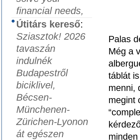
financial needs,
Útitárs kereső
:
Sziasztok! 2026
Palas d
tavaszán
Még a vá
indulnék
albergu
Budapestről
táblát i
biciklivel,
menni, 
Bécsen-
megint 
Münchenen-
“comple
Zürichen-Lyonon
kérdező
át egészen
minden 