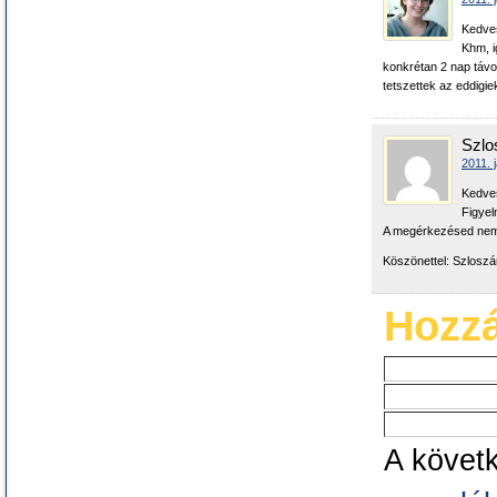
Kedve
Khm, i
konkrétan 2 nap táv
tetszettek az eddigie
Szlo
2011. 
Kedve
Figyel
A megérkezésed nem 
Köszönettel: Szloszá
Hozzá
A követ