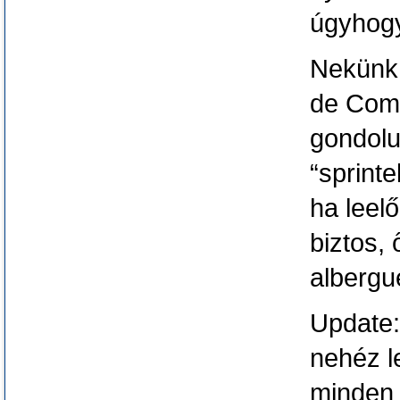
úgyhog
Nekünk 
de Comp
gondolun
“sprinte
ha leel
biztos, 
alberg
Update:
nehéz l
minden 