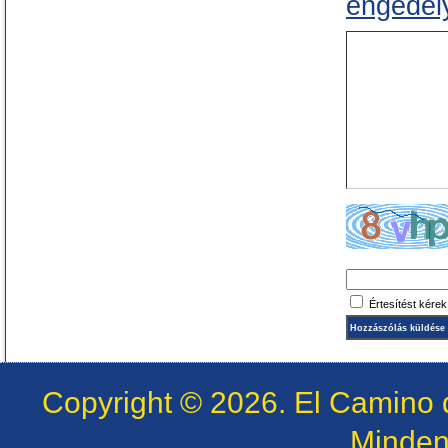
engedély
Értesítést kére
Copyright © 2026.
El Camino 
Minden 