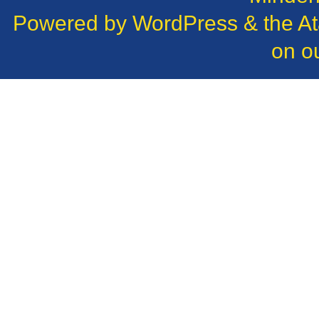
Powered by
WordPress
& the
A
on o