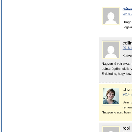
Gábo
2019. 
Drága 
Legalá
colli
2016. 
Kedve
Nagyon jó volt olvasn
utána rögtön neki is 
Érdekelne, hogy lesz
chia
2014. 
Szia r
remény
Nagyon jó utat, bue
robi