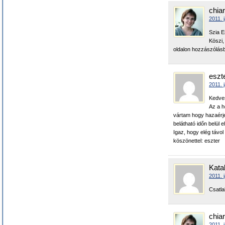
chia
2011. 
Szia E
Köszi,
oldalon hozzászólá
eszt
2011. 
Kedve
Az a h
vártam hogy hazaérj
belátható időn belül 
Igaz, hogy elég távo
köszönettel: eszter
Katal
2011. 
Csatla
chia
2011. 