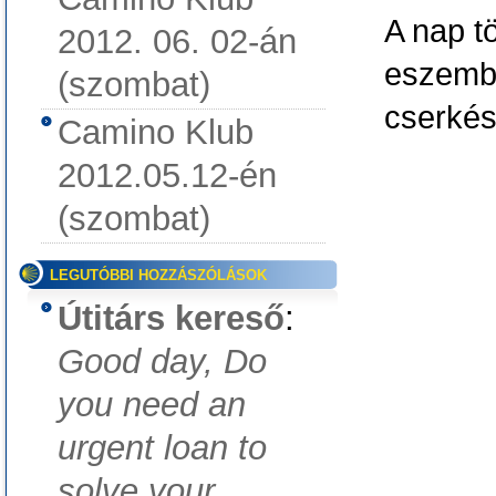
A nap t
2012. 06. 02-án
eszembe
(szombat)
cserkés
Camino Klub
2012.05.12-én
(szombat)
LEGUTÓBBI HOZZÁSZÓLÁSOK
Útitárs kereső
:
Good day, Do
you need an
urgent loan to
solve your