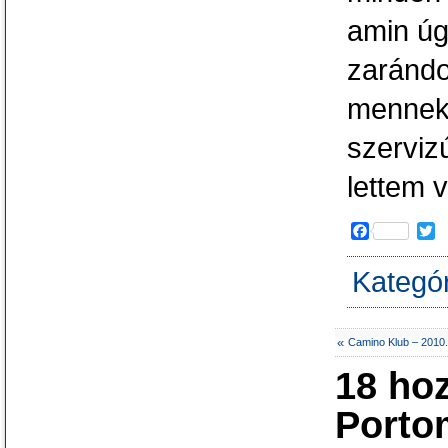
amin úgy
zarándo
mennek,
szerviz
lettem 
F
T
a
w
c
i
Kategó
e
t
b
t
o
e
o
r
«
Camino Klub – 2010.
k
18 ho
Porto