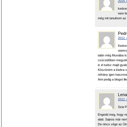
2014. j
kedves
nem fe
még mit tanulnom az é
Pedr
2012. 
Kedves
utamra
talán még Muxiába is
csúcsidőben megyek, 
is el tudsz majd gyal
Köszönöm a klubra vo
néhány igen hasznos
Ami pedig a blogot ill
Lena
2012. 
Szia P
Engedd meg, hogy néh
alatt. Sajnos már nem
De nincs vége az Útn