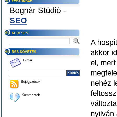
PARTNEREK
Bognár Stúdió -
SEO
KERESÉS
A hospit
akkor i
RSS KÖVETÉS
E-mail
el, mer
megfele
nehéz l
Bejegyzések
feltoss
Kommentek
változta
nyilván 