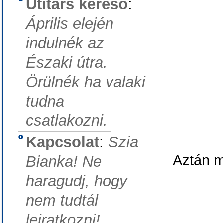
Útitárs kereső
:
Április elején
indulnék az
Északi útra.
Örülnék ha valaki
tudna
csatlakozni.
Kapcsolat
:
Szia
Aztán m
Bianka! Ne
haragudj, hogy
nem tudtál
leiratkozni!