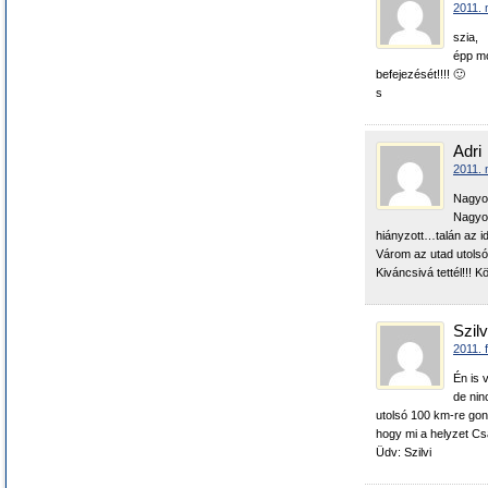
2011. 
szia,
épp mo
befejezését!!!! 🙂
s
Adri
2011. 
Nagyon
Nagyon
hiányzott…talán az 
Várom az utad utolsó 
Kiváncsivá tettél!!! 
Szilv
2011. 
Én is 
de nin
utolsó 100 km-re gon
hogy mi a helyzet Csa
Üdv: Szilvi