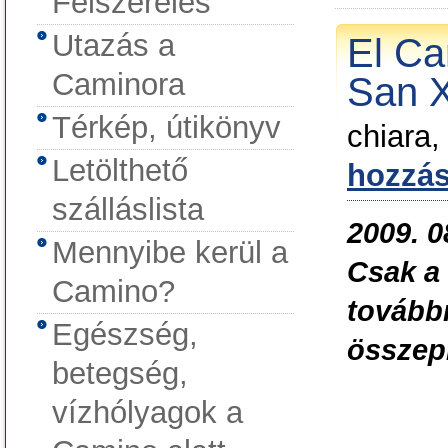
Felszerelés
Utazás a
El Ca
Caminora
San X
Térkép, útikönyv
chiara,
Letölthető
hozzás
szálláslista
2009. 0
Mennyibe kerül a
Csak a 
Camino?
tovább
Egészség,
összepi
betegség,
vízhólyagok a