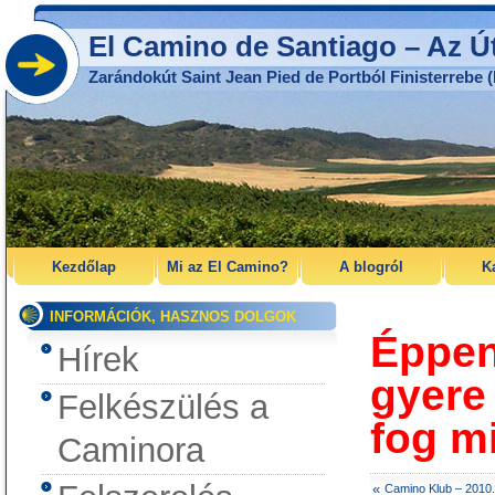
El Camino de Santiago – Az Ú
Zarándokút Saint Jean Pied de Portból Finisterrebe (
Kezdőlap
Mi az El Camino?
A blogról
K
INFORMÁCIÓK, HASZNOS DOLGOK
Éppen
Hírek
gyere
Felkészülés a
fog m
Caminora
«
Camino Klub – 2010.