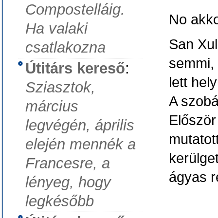
Compostelláig.
No akko
Ha valaki
San Xul
csatlakozna
semmi, 
Útitárs kereső
:
lett hel
Sziasztok,
A szobá
március
Először
legvégén, április
mutatott
elején mennék a
kerülge
Francesre, a
ágyas r
lényeg, hogy
legkésőbb