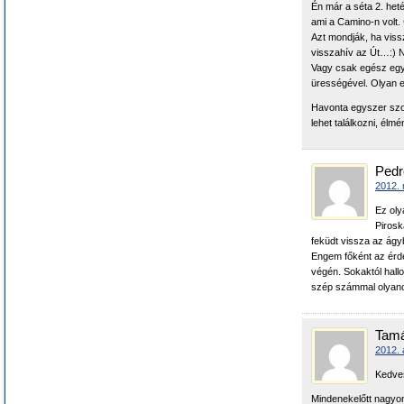
Én már a séta 2. he
ami a Camino-n volt.
Azt mondják, ha viss
visszahív az Út…:) Ne
Vagy csak egész egy
ürességével. Olyan e
Havonta egyszer szo
lehet találkozni, élm
Pedr
2012. 
Ez oly
Pirosk
feküdt vissza az ágy
Engem főként az érdek
végén. Sokaktól hallo
szép számmal olyano
Tam
2012. 
Kedve
Mindenekelőtt nagyon